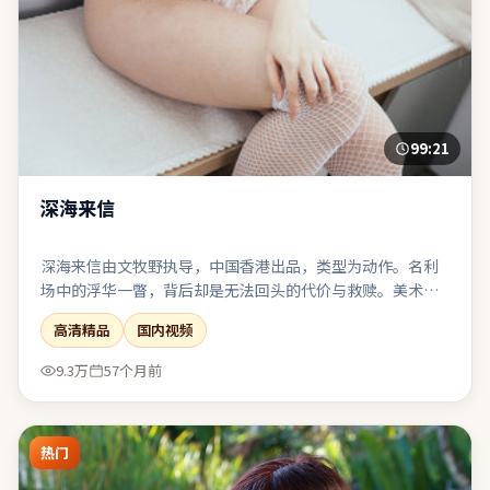
99:21
深海来信
深海来信由文牧野执导，中国香港出品，类型为动作。名利
场中的浮华一瞥，背后却是无法回头的代价与救赎。美术与
服化还原时代质感，让观众在细节里建立信任。影像风格统
高清精品
国内视频
一，色调与构图共同服务于主题表达。
9.3万
57个月前
热门