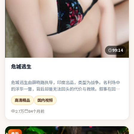
99:14
危城逃生
危城逃生由薛晓路执导，印度出品，类型为战争。名利场中
的浮华一瞥，背后却是无法回头的代价与救赎。叙事在回忆
与现实之间切换，人物动机随着线索推进层层剥茧。整体完
高清精品
国内视频
成度高，适合喜欢强情节与人物弧光的观众。
2.7万
84个月前
最新