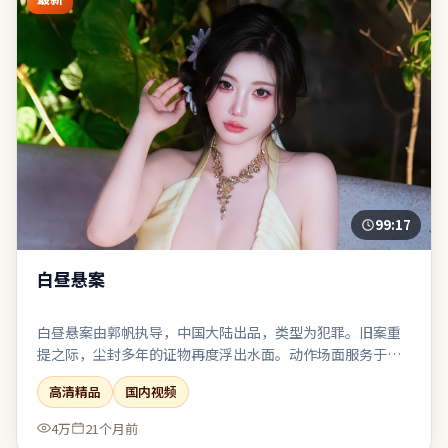
99:17
白昼悬案
白昼悬案由郭帆执导，中国大陆出品，类型为犯罪。旧案重
提之际，尘封多年的证物再度浮出水面。动作场面服务于人
物关系，而非为炫技而打断叙事呼吸。节奏前松后紧，耐心
高清精品
国内视频
跟随可获得较强的情绪回报。
4万
21个月前