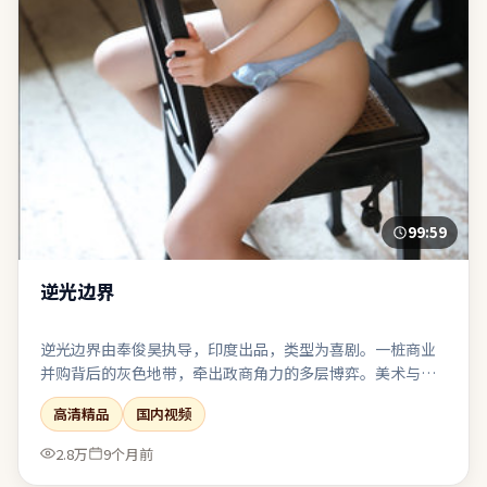
99:59
逆光边界
逆光边界由奉俊昊执导，印度出品，类型为喜剧。一桩商业
并购背后的灰色地带，牵出政商角力的多层博弈。美术与服
化还原时代质感，让观众在细节里建立信任。在娱乐性与表
高清精品
国内视频
达欲之间取得了相对稳态的平衡。
2.8万
9个月前