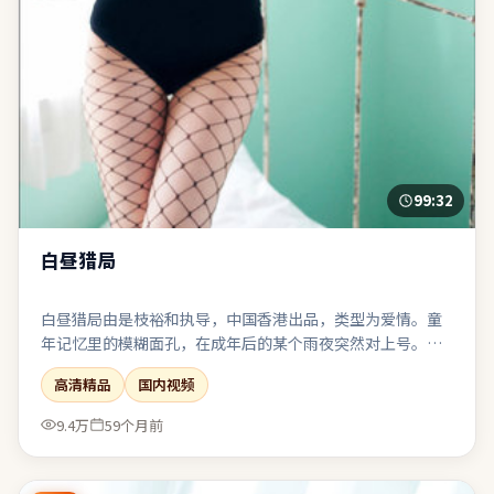
99:32
白昼猎局
白昼猎局由是枝裕和执导，中国香港出品，类型为爱情。童
年记忆里的模糊面孔，在成年后的某个雨夜突然对上号。公
路片结构带来地理迁徙，也象征心理防线的逐步瓦解。表
高清精品
国内视频
演、摄影、剪辑三者咬合紧密，是近期同类型中较扎实的一
部。
9.4万
59个月前