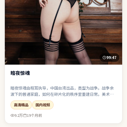
99:47
暗夜惊魂
暗夜惊魂由程耳执导，中国台湾出品，类型为战争。战争余
波下的普通家庭，如何在碎片化的秩序里重建日常。美术与
服化还原时代质感，让观众在细节里建立信任。若你偏爱留
高清精品
国内视频
白与隐喻，片中多处细节可供二次解读。
9.2万
19个月前