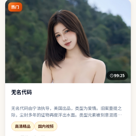
热门
99:25
无名代码
无名代码由宁浩执导，美国出品，类型为爱情。旧案重提之
际，尘封多年的证物再度浮出水面。类型元素被刻意混搭：
既有类型片快感，也保留作者式的留白。若你偏爱留白与隐
高清精品
国内视频
喻，片中多处细节可供二次解读。