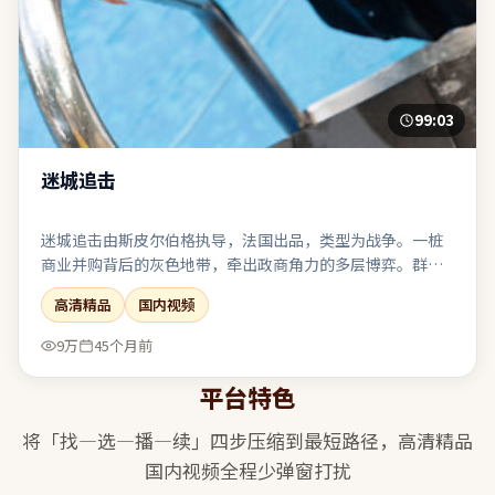
99:03
迷城追击
迷城追击由斯皮尔伯格执导，法国出品，类型为战争。一桩
商业并购背后的灰色地带，牵出政商角力的多层博弈。群戏
调度从容，配角并非工具人，各自带着可辨识的欲望与软
高清精品
国内视频
肋。结尾收束有力，余味可在离场后继续发酵一段时间。
9万
45个月前
平台特色
将「找—选—播—续」四步压缩到最短路径，
高清精品
国内视频
全程少弹窗打扰