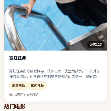
92:13
霓虹任务
霓虹任务由陈凯歌执导，法国出品，类型为战争。一次例行
任务失控后，团队被迫在制度与良知之间二选一。配乐克
制，环境声与沉默段落被当作重要的“台词”来使用。表
高清精品
国内视频
演、摄影、剪辑三者咬合紧密，是近期同类型中较扎实的一
部。
8.3万
120个月前
热门电影