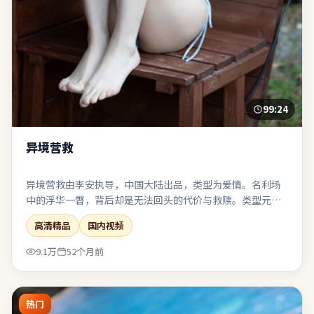
99:24
异境营救
异境营救由李安执导，中国大陆出品，类型为爱情。名利场
中的浮华一瞥，背后却是无法回头的代价与救赎。类型元素
被刻意混搭：既有类型片快感，也保留作者式的留白。在娱
高清精品
国内视频
乐性与表达欲之间取得了相对稳态的平衡。
9.1万
52个月前
热门