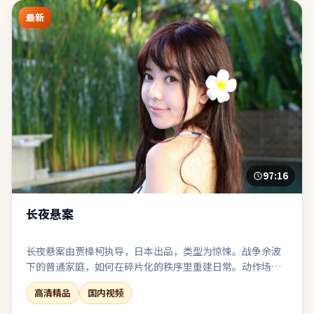
最新
97:16
长夜悬案
长夜悬案由贾樟柯执导，日本出品，类型为惊悚。战争余波
下的普通家庭，如何在碎片化的秩序里重建日常。动作场面
服务于人物关系，而非为炫技而打断叙事呼吸。表演、摄
高清精品
国内视频
影、剪辑三者咬合紧密，是近期同类型中较扎实的一部。