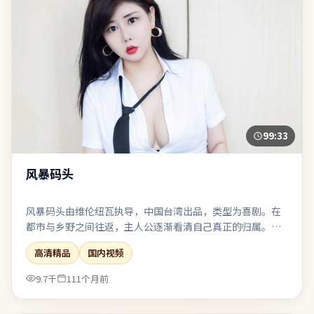
99:33
风暴码头
风暴码头由维伦纽瓦执导，中国台湾出品，类型为喜剧。在
都市与乡野之间往返，主人公逐渐看清自己真正的归属。喜
剧桥段嵌入悲剧底色，笑过之后仍有回甘与唏嘘。表演、摄
高清精品
国内视频
影、剪辑三者咬合紧密，是近期同类型中较扎实的一部。
9.7千
111个月前