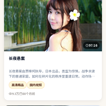
97:16
长夜悬案
长夜悬案由贾樟柯执导，日本出品，类型为惊悚。战争余波
下的普通家庭，如何在碎片化的秩序里重建日常。动作场面
服务于人物关系，而非为炫技而打断叙事呼吸。表演、摄
高清精品
国内视频
影、剪辑三者咬合紧密，是近期同类型中较扎实的一部。
9.3万
80个月前