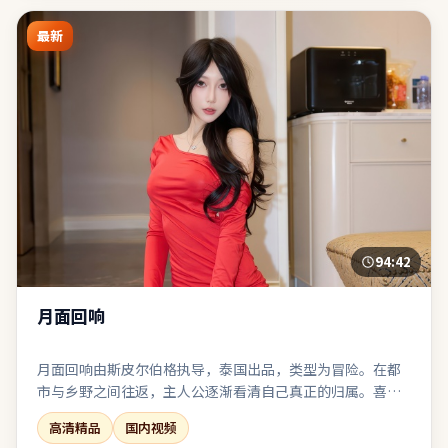
最新
94:42
月面回响
月面回响由斯皮尔伯格执导，泰国出品，类型为冒险。在都
市与乡野之间往返，主人公逐渐看清自己真正的归属。喜剧
桥段嵌入悲剧底色，笑过之后仍有回甘与唏嘘。整体完成度
高清精品
国内视频
高，适合喜欢强情节与人物弧光的观众。