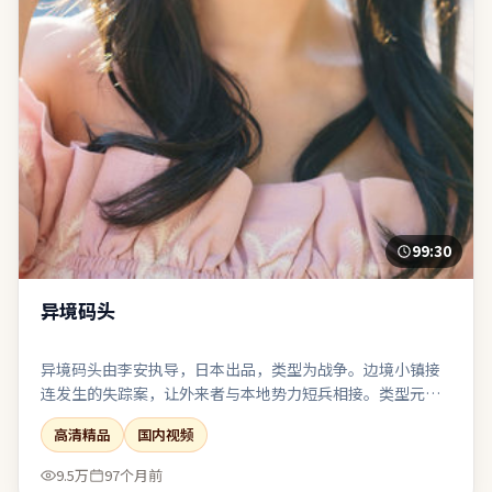
99:30
异境码头
异境码头由李安执导，日本出品，类型为战争。边境小镇接
连发生的失踪案，让外来者与本地势力短兵相接。类型元素
被刻意混搭：既有类型片快感，也保留作者式的留白。结尾
高清精品
国内视频
收束有力，余味可在离场后继续发酵一段时间。
9.5万
97个月前