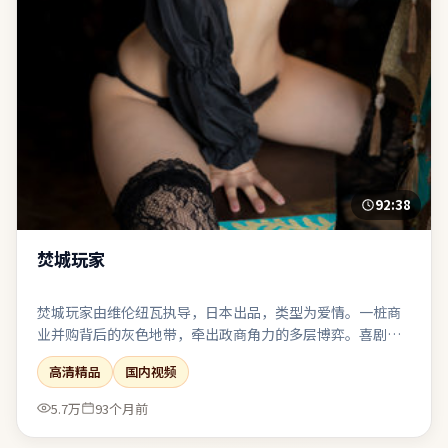
92:38
焚城玩家
焚城玩家由维伦纽瓦执导，日本出品，类型为爱情。一桩商
业并购背后的灰色地带，牵出政商角力的多层博弈。喜剧桥
段嵌入悲剧底色，笑过之后仍有回甘与唏嘘。整体完成度
高清精品
国内视频
高，适合喜欢强情节与人物弧光的观众。
5.7万
93个月前