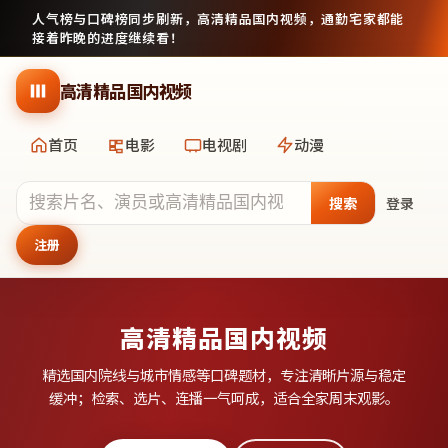
人气榜与口碑榜同步刷新，
高清精品国内视频
，通勤宅家都能
接着昨晚的进度继续看！
跳到主要内容
高清精品国内视频
首页
电影
电视剧
动漫
搜索
登录
注册
高清精品国内视频
精选国内院线与城市情感等口碑题材，专注清晰片源与稳定
缓冲；检索、选片、连播一气呵成，适合全家周末观影。